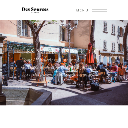
MENU
DES SOURCES STUDIO
Home
/
Hôtellerie & Restauration
/
Comment un shooting photo peut améliorer
votre référencement sur Google et Instagram ?