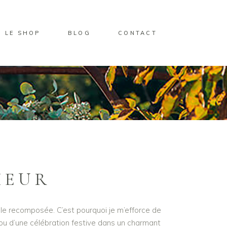
LE SHOP
BLOG
CONTACT
HEUR
lle recomposée. C’est pourquoi je m’efforce de
ou d’une célébration festive dans un charmant