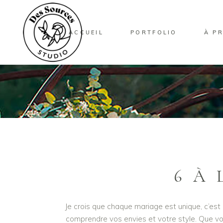
ACCUEIL
PORTFOLIO
À P
6 À
Je crois que chaque mariage est unique, c’est
comprendre vos envies et votre style. Que vo