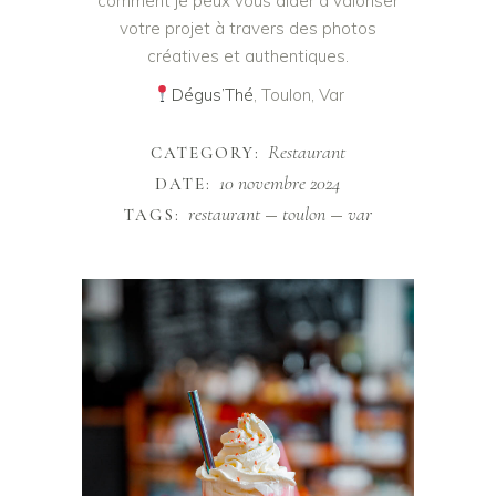
comment je peux vous aider à valoriser
votre projet à travers des photos
créatives et authentiques.
Dégus’Thé
, Toulon, Var
Restaurant
CATEGORY:
10 novembre 2024
DATE:
restaurant
toulon
var
TAGS: